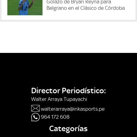
Golazo de Bryan Reyna para
Belgrano en el Clásico de Córdoba
Director Periodístico:
Walter Arraya Tupayachi
walterarraya@inkasports.pe
964 172 608
Categorías